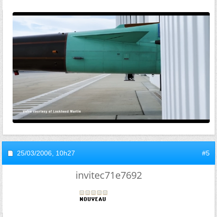
25/03/2006,
10h27
#5
invitec71e7692