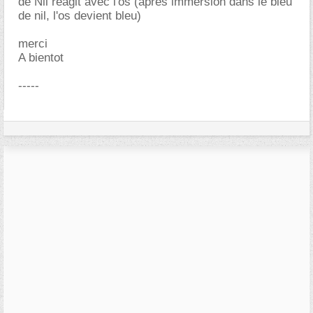
de Nil réagit avec l'os (après immersion dans le bleu
de nil, l'os devient bleu)
merci
A bientot
-----