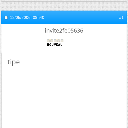
13/05/2006,
09h40
#1
invite2fe05636
tipe