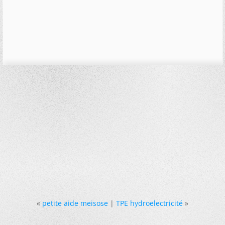
«
petite aide meisose
|
TPE hydroelectricité
»