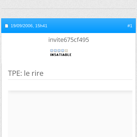
19/09/2006,
15h41
#1
invite675cf495
TPE: le rire