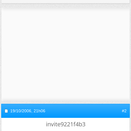
19/10/2006,
21h06
#2
invite9221f4b3