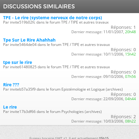
DISCUSSIONS SIMILAIRES
TPE - Le rire (systeme nerveux de notre corps)
Par invite519b02fc dans le forum TPE / TIPE et autres travaux
Réponses:
1
Dernier message:
11/01/2007,
20h48
Tpe Sur Le Rire Ahahhah
Par invite5464de04 dans le forum TPE / TIPE et autres travaux
Réponses:
0
Dernier message:
10/11/2006,
15h42
tpe sur le rire
Par invite61480825 dans le forum TPE / TIPE et autres travaux
Réponses:
0
Dernier message:
09/10/2006,
07h56
Rire ???
Par inviteb57a35f9 dans le forum Epistémologie et Logique (archives)
Réponses:
0
Dernier message:
22/09/2006,
04h44
Le rire
Par invite17b3df66 dans le forum Psychologies (archives)
Réponses:
2
Dernier message:
10/03/2006,
08h22
Fuseau horaire GMT +1. Il est actuellement
05h15
.