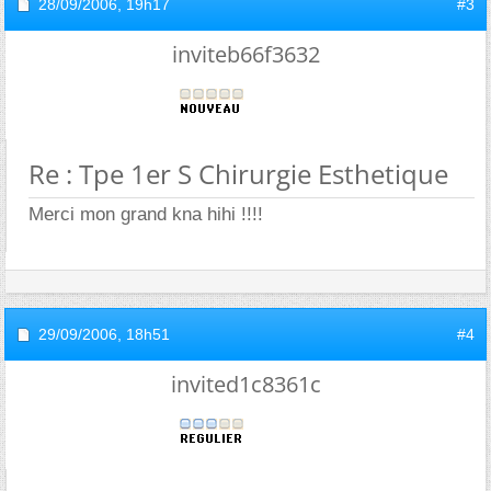
28/09/2006,
19h17
#3
inviteb66f3632
Re : Tpe 1er S Chirurgie Esthetique
Merci mon grand kna hihi !!!!
29/09/2006,
18h51
#4
invited1c8361c