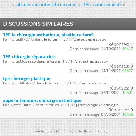
«
calculer une intensité inconnu
|
TPE : vomissements
»
DISCUSSIONS SIMILAIRES
TPE la chirurgie esthetique, plastique 1ereS
Par invitedff7d64b dans le forum TPE / TIPE et autres travaux
Réponses:
1
Dernier message:
11/10/2009,
19h17
TPE chirurgie réparatrice
Par invite03d2ea25 dans le forum TPE / TIPE et autres travaux
Réponses:
0
Dernier message:
14/11/2007,
09h27
tpe chirurgie plastique
Par inviteddf04b87 dans le forum TPE / TIPE et autres travaux
Réponses:
0
Dernier message:
22/11/2005,
16h01
appel à témoins: chirurgie esthétique
Par invitec900fe92 dans le forum [ARCHIVE] Psychologie / Sociologie
Réponses:
0
Dernier message:
01/06/2004,
10h46
Fuseau horaire GMT +1. Il est actuellement
09h00
.