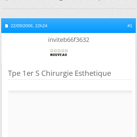
22/09/2006,
22h24
#1
inviteb66f3632
Tpe 1er S Chirurgie Esthetique