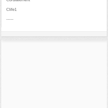
Clife1
-----