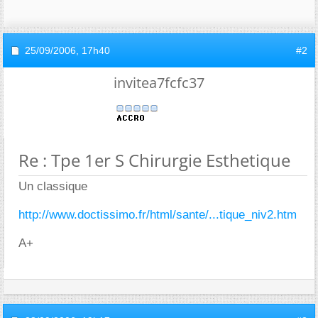
25/09/2006,
17h40
#2
invitea7fcfc37
Re : Tpe 1er S Chirurgie Esthetique
Un classique
http://www.doctissimo.fr/html/sante/...tique_niv2.htm
A+