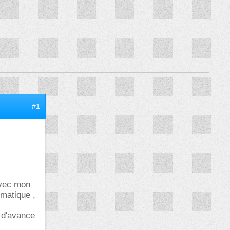
#1
avec mon
ematique ,
 d'avance