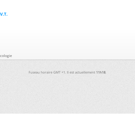
V.T.
cologie
Fuseau horaire GMT +1. Il est actuellement
11h18
.