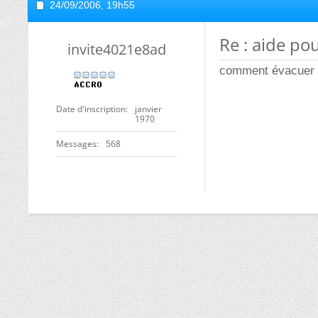
24/09/2006,
19h55
Re : aide po
invite4021e8ad
comment évacuer l
Date d'inscription
janvier
1970
Messages
568