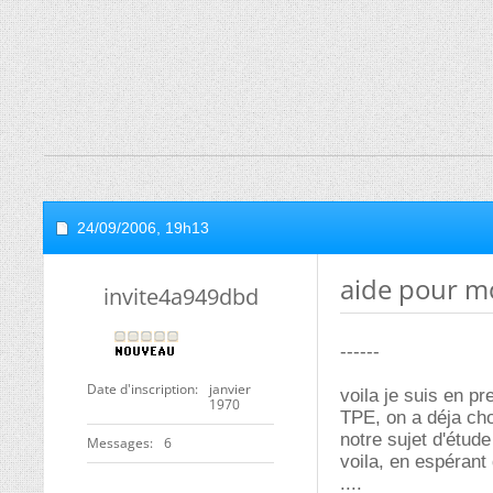
24/09/2006,
19h13
aide pour mo
invite4a949dbd
------
Date d'inscription
janvier
voila je suis en p
1970
TPE, on a déja cho
notre sujet d'étud
Messages
6
voila, en espérant
....