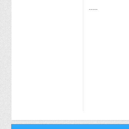
-----