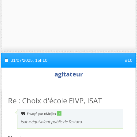
31/07/2025,
15h10
#10
agitateur
Re : Choix d'école EIVP, ISAT
Envoyé par
xMeijex
Isat = équivalent public de l’estaca.