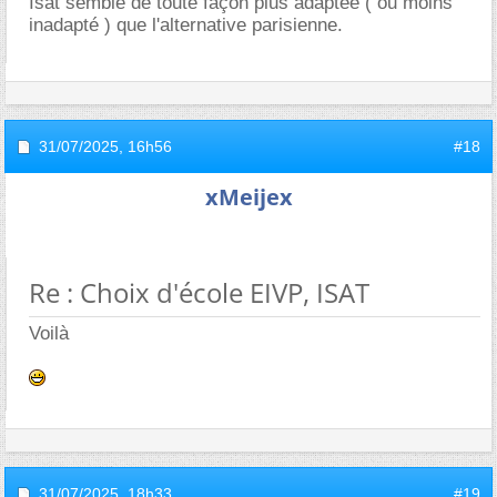
Isat semble de toute façon plus adaptée ( ou moins
inadapté ) que l'alternative parisienne.
31/07/2025,
16h56
#18
xMeijex
Re : Choix d'école EIVP, ISAT
Voilà
31/07/2025,
18h33
#19