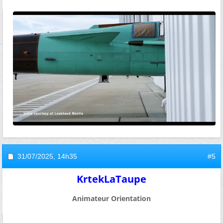
31/07/2025,
14h35
#5
KrtekLaTaupe
Animateur Orientation