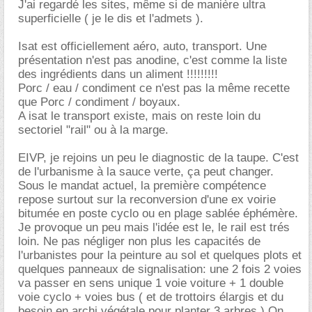
J'ai regardé les sites, même si de manière ultra
superficielle ( je le dis et l'admets ).
Isat est officiellement aéro, auto, transport. Une
présentation n'est pas anodine, c'est comme la liste
des ingrédients dans un aliment !!!!!!!!!
Porc / eau / condiment ce n'est pas la même recette
que Porc / condiment / boyaux.
A isat le transport existe, mais on reste loin du
sectoriel "rail" ou à la marge.
EIVP, je rejoins un peu le diagnostic de la taupe. C'est
de l'urbanisme à la sauce verte, ça peut changer.
Sous le mandat actuel, la première compétence
repose surtout sur la reconversion d'une ex voirie
bitumée en poste cyclo ou en plage sablée éphémère.
Je provoque un peu mais l'idée est le, le rail est trés
loin. Ne pas négliger non plus les capacités de
l'urbanistes pour la peinture au sol et quelques plots et
quelques panneaux de signalisation: une 2 fois 2 voies
va passer en sens unique 1 voie voiture + 1 double
voie cyclo + voies bus ( et de trottoirs élargis et du
besoin en archi végétale pour planter 3 arbres ) On