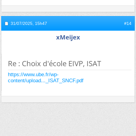
31/07/2025,
15h47
#14
xMeijex
Re : Choix d'école EIVP, ISAT
https://www.ube.fr/wp-
content/upload..._ISAT_SNCF.pdf