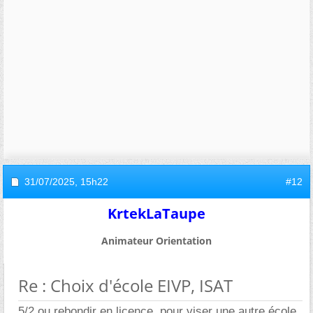
31/07/2025,
15h22
#12
KrtekLaTaupe
Animateur Orientation
Re : Choix d'école EIVP, ISAT
5/2 ou rebondir en licence, pour viser une autre école.