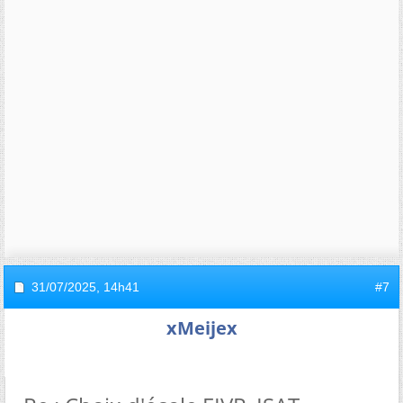
31/07/2025,
14h41
#7
xMeijex