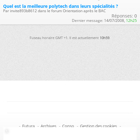
Quel est la meilleure polytech dans leurs spécialités ?
Par invite893b8612 dans le forum Orientation après le BAC
Réponses:
0
Dernier message:
14/07/2008,
12h25
Fuseau horaire GMT +1. Il est actuellement
10h59
.
-
Futura
-
Archives
-
Conso
-
Gestion des cookies
-
Politique de confidentialité
-
Haut de page