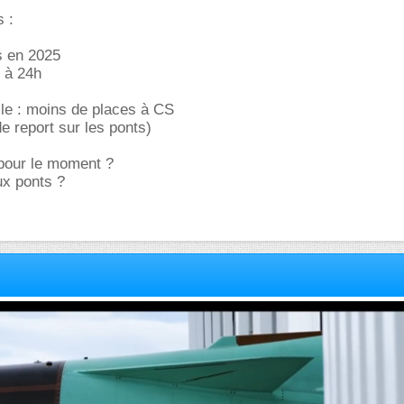
 :
s en 2025
 à 24h
le : moins de places à CS
 report sur les ponts)
l pour le moment ?
ux ponts ?