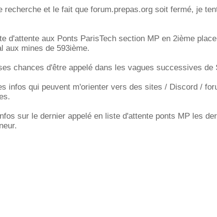
recherche et le fait que forum.prepas.org soit fermé, je te
iste d'attente aux Ponts ParisTech section MP en 2ième plac
l aux mines de 593ième.
r ses chances d'être appelé dans les vagues successives de
es infos qui peuvent m'orienter vers des sites / Discord / fo
es.
nfos sur le dernier appelé en liste d'attente ponts MP les de
neur.