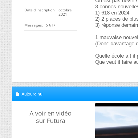
On est pas devin !
3 bonnes nouvelles
Date d'inscription
octobre
1) 618 en 2024
2021
2) 2 places de plu
3) réponse demain
Messages
5 617
1 mauvaise nouvel
(Donc davantage de
Quelle école a t i
Que veut il faire a
Aujourd'hui
A voir en vidéo
sur Futura