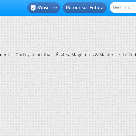
S'inscrire
Retour sur Futura

ement
2nd cycle postbac : Écoles, Magistères & Masters
Le 2nd