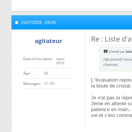
31/07/2025,
19h35
Re : Liste d
agitateur
Envoyé par
bab
Date d'inscription
mars
HJe prends toute
2010
chances.
ge
50
L''évaluation repos
Messages
11 101
la boule de cristal,
Je n'ai pas la rép
2eme en attente su
patience en main...
vie et c'est comme