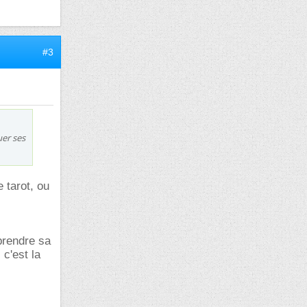
#3
uer ses
e tarot, ou
 prendre sa
 c'est la