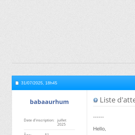
31/07/2025,
18h45
Liste d'at
babaaurhum
------
Date d'inscription
juillet
2025
Hello,
ge
51