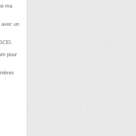
nte ma
e avec un
 SCEI.
rum pour
rnières