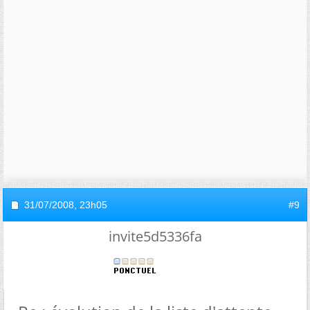
31/07/2008,
23h05
#9
invite5d5336fa