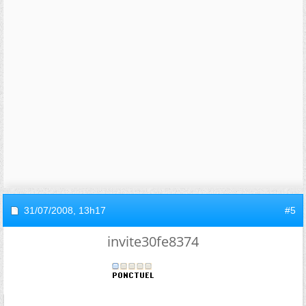
31/07/2008,
13h17
#5
invite30fe8374