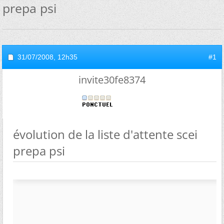
prepa psi
31/07/2008,
12h35
#1
invite30fe8374
évolution de la liste d'attente scei
prepa psi