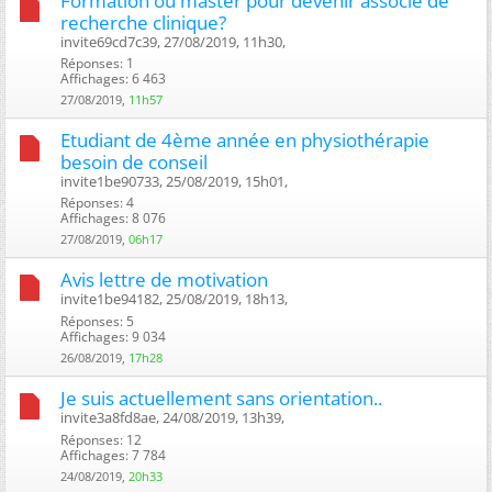
Formation ou master pour devenir associé de
recherche clinique?
invite69cd7c39, 27/08/2019, 11h30, ‎
Réponses: 1
Affichages: 6 463
27/08/2019,
11h57
Etudiant de 4ème année en physiothérapie
besoin de conseil
invite1be90733, 25/08/2019, 15h01, ‎
Réponses: 4
Affichages: 8 076
27/08/2019,
06h17
Avis lettre de motivation
invite1be94182, 25/08/2019, 18h13, ‎
Réponses: 5
Affichages: 9 034
26/08/2019,
17h28
Je suis actuellement sans orientation..
invite3a8fd8ae, 24/08/2019, 13h39, ‎
Réponses: 12
Affichages: 7 784
24/08/2019,
20h33