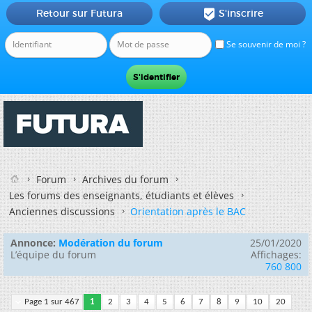
Retour sur Futura
S'inscrire

Se souvenir de moi ?
Forum
Archives du forum
Les forums des enseignants, étudiants et élèves
Anciennes discussions
Orientation après le BAC
Annonce:
Modération du forum
25/01/2020
L’équipe du forum
Affichages:
760 800
Page 1 sur 467
1
2
3
4
5
6
7
8
9
10
20