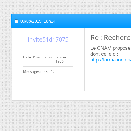
09/08/2019,
18h14
Re : Recherc
invite51d17075
Le CNAM propose b
dont celle ci:
Date d'inscription
janvier
http://formation.c
1970
Messages
28 542