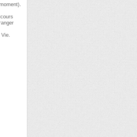
e moment).
rcours
ranger
 Vie.