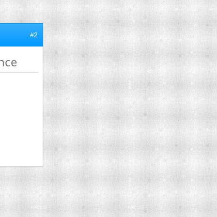
#2
ance