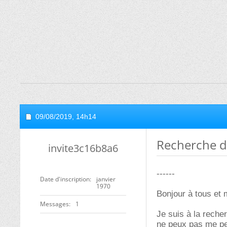
09/08/2019,
14h14
Recherche de
invite3c16b8a6
------
Date d'inscription
janvier
1970
Bonjour à tous et 
Messages
1
Je suis à la recher
ne peux pas me per