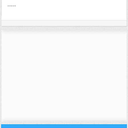
-----