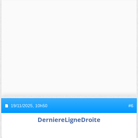
19/11/2025,
10h50
#6
DerniereLigneDroite