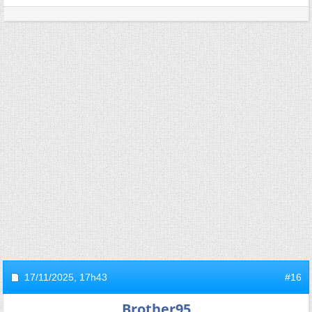
17/11/2025,
17h43
#16
Brother95