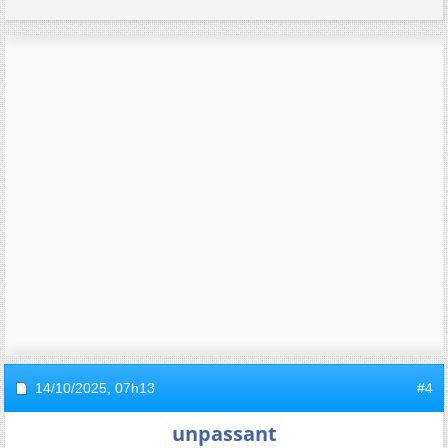
14/10/2025,
07h13
#4
unpassant