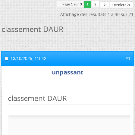
Page 1 sur 3
1
2
Dernière
Affichage des résultats 1 à 30 sur 71
classement DAUR
13/10/2025,
11h42
#1
unpassant
classement DAUR