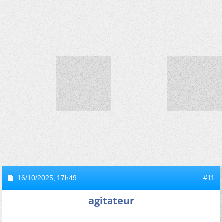
16/10/2025,
17h49
#11
agitateur