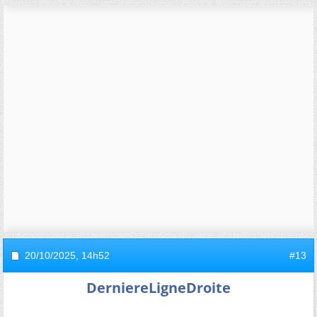
20/10/2025,
14h52
#13
DerniereLigneDroite