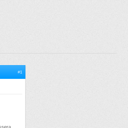
#1
essera