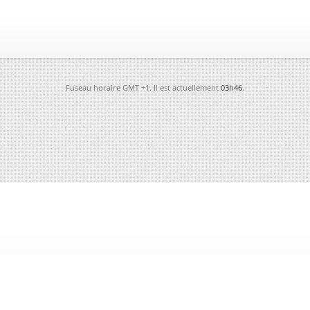
Fuseau horaire GMT +1. Il est actuellement
03h46
.
-
Futura
-
Archives
-
Conso
-