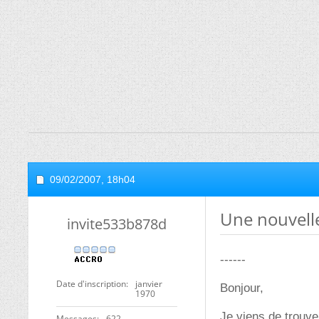
09/02/2007,
18h04
Une nouvell
invite533b878d
------
Date d'inscription
janvier
Bonjour,
1970
Je viens de trouver
Messages
622