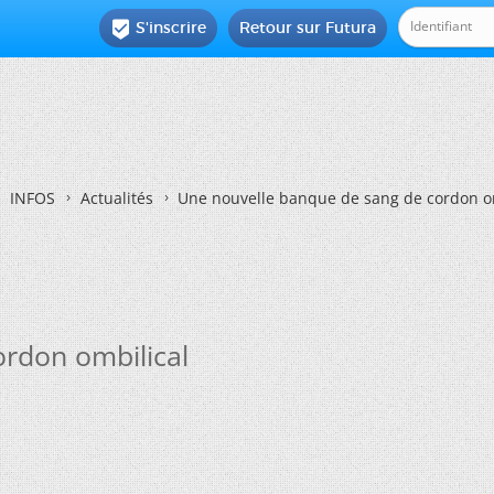
S'inscrire
Retour sur Futura

INFOS
Actualités
Une nouvelle banque de sang de cordon o
rdon ombilical