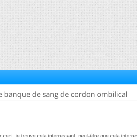
e banque de sang de cordon ombilical
 ceci, je trouve cela interressant, peut-être que cela interr