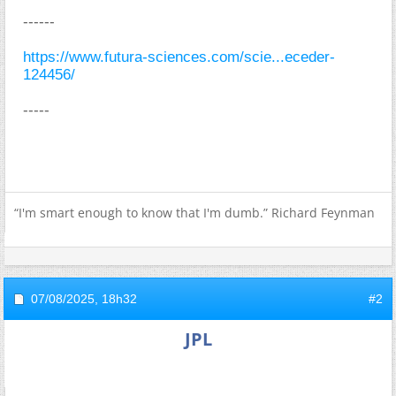
------
https://www.futura-sciences.com/scie...eceder-
124456/
-----
“I'm smart enough to know that I'm dumb.” Richard Feynman
07/08/2025,
18h32
#2
JPL