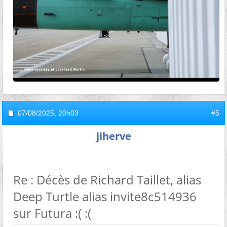
07/08/2025,
20h03
#5
jiherve
Re : Décès de Richard Taillet, alias
Deep Turtle alias invite8c514936
sur Futura :( :(