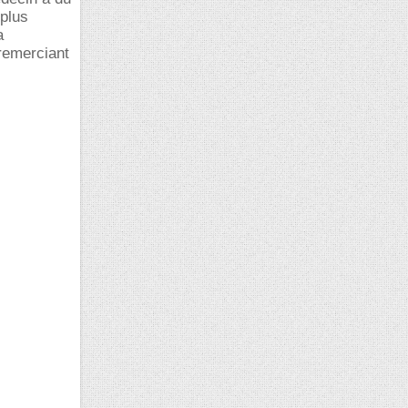
 plus
a
 remerciant