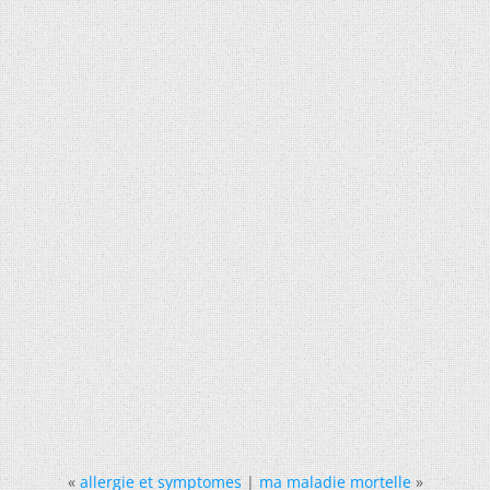
«
allergie et symptomes
|
ma maladie mortelle
»