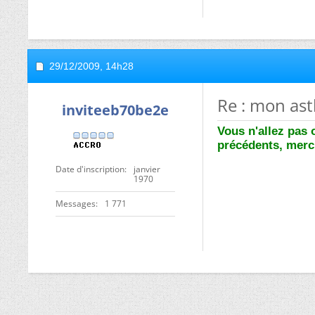
29/12/2009,
14h28
Re : mon ast
inviteeb70be2e
Vous n'allez pas 
précédents, merc
Date d'inscription
janvier
1970
Messages
1 771