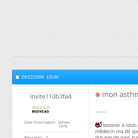
29/12/2009,
12h30
mon asthme
invite110b3fa4
------
Date d'inscription
janvier
bonsoir a tous.
1970
médecin ma dit que
Messages
5
dosage de mes tra