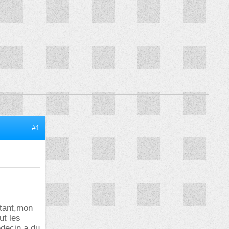
#1
itant,mon
ut les
decin a du