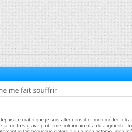
 me fait souffrir
depuis ce matin que je suis aller consulter mon médecin tra
 jai un tres grave probleme pulmonaire.il a du augmenter to
itement.je fait beaucoup d'alergie du a mon asthme..mon mé