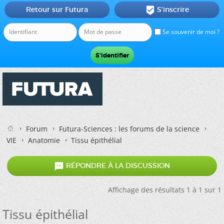
Retour sur Futura
S'inscrire

Se souvenir de moi ?
Forum
Futura-Sciences : les forums de la science
VIE
Anatomie
Tissu épithélial

RÉPONDRE À LA DISCUSSION
Affichage des résultats 1 à 1 sur 1
Tissu épithélial