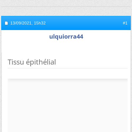
13/09/2021,
15h32
#1
ulquiorra44
Tissu épithélial