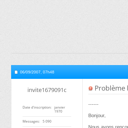
06/09/2007,
07h48
Problème 
invite1679091c
------
Date d'inscription
janvier
1970
Bonjour,
Messages
5 090
Nous avons rencon