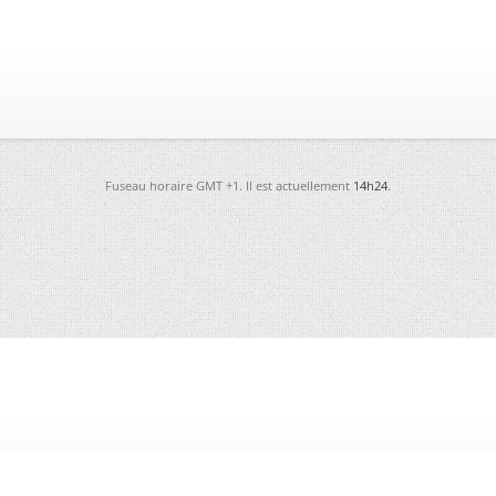
Fuseau horaire GMT +1. Il est actuellement
14h24
.
-
Futura
-
Archives
-
Conso
-