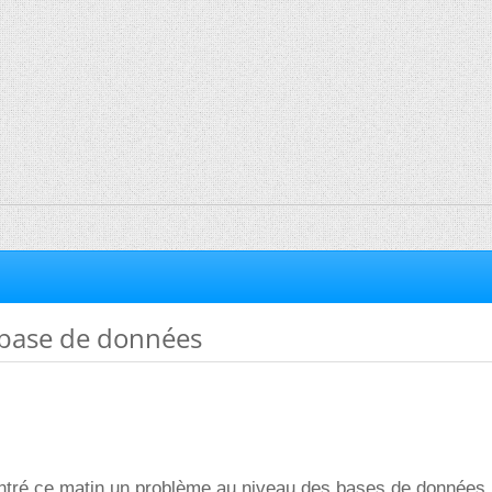
base de données
tré ce matin un problème au niveau des bases de données. 