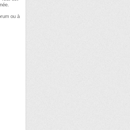
nnée.
orum ou à