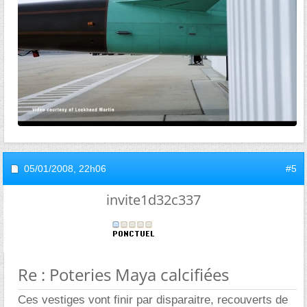
05/01/2008,
22h06
#5
invite1d32c337
Re : Poteries Maya calcifiées
Ces vestiges vont finir par disparaitre, recouverts de