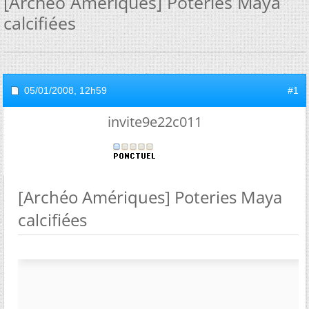
[Archéo Amériques] Poteries Maya
calcifiées
05/01/2008,
12h59
#1
invite9e22c011
[Archéo Amériques] Poteries Maya
calcifiées