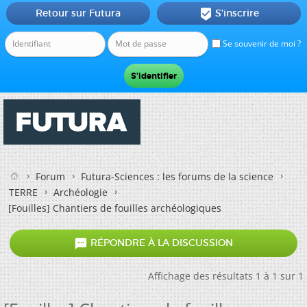
Retour sur Futura
S'inscrire

Se souvenir de moi ?
Forum
Futura-Sciences : les forums de la science
TERRE
Archéologie
[Fouilles] Chantiers de fouilles archéologiques

RÉPONDRE À LA DISCUSSION
Affichage des résultats 1 à 1 sur 1