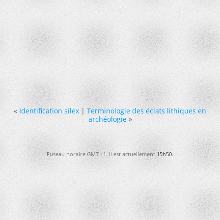
«
Identification silex
|
Terminologie des éclats lithiques en
archéologie
»
Fuseau horaire GMT +1. Il est actuellement
15h50
.