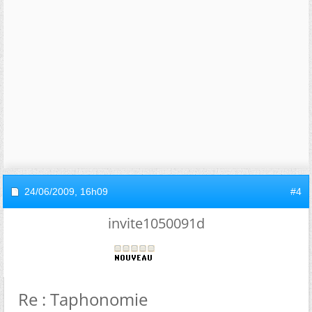
24/06/2009,
16h09
#4
invite1050091d
Re : Taphonomie