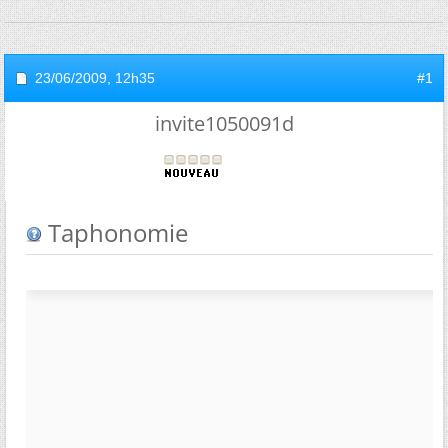
23/06/2009,
12h35
#1
invite1050091d
Taphonomie