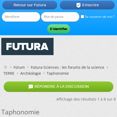
Retour sur Futura
S'inscrire

Se souvenir de moi ?
Forum
Futura-Sciences : les forums de la science
TERRE
Archéologie
Taphonomie

RÉPONDRE À LA DISCUSSION
Affichage des résultats 1 à 8 sur 8
Taphonomie