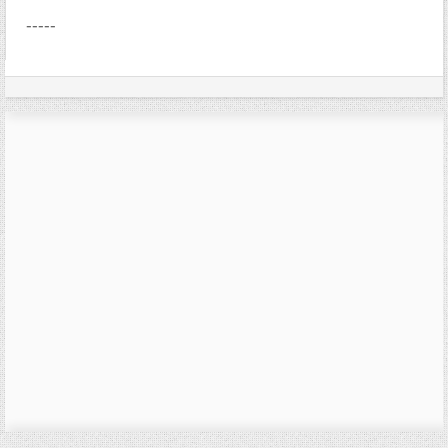
-----