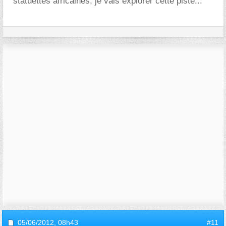
statuettes africaines, je vais explorer cette piste...
05/06/2012,
08h43
#11