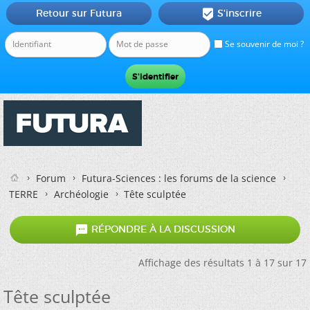
Retour sur Futura
S'inscrire

Se souvenir de moi ?
Forum
Futura-Sciences : les forums de la science
TERRE
Archéologie
Tête sculptée

RÉPONDRE À LA DISCUSSION
Affichage des résultats 1 à 17 sur 17
Tête sculptée