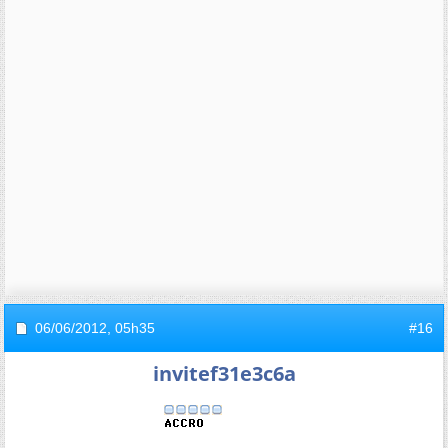
06/06/2012,
05h35
#16
invitef31e3c6a