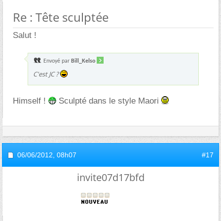
Re : Tête sculptée
Salut !
Envoyé par
Bill_Kelso
C'est JC ?
Himself !
Sculpté dans le style Maori
06/06/2012,
08h07
#17
invite07d17bfd