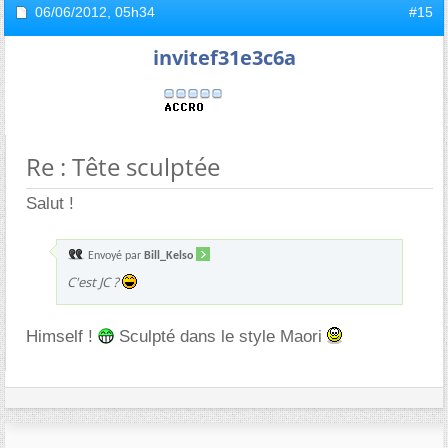
06/06/2012,
05h34
#15
invitef31e3c6a
Re : Tête sculptée
Salut !
Envoyé par
Bill_Kelso
C'est JC ?
Himself !
Sculpté dans le style Maori