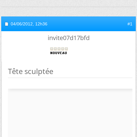
04/06/2012,
12h36
#1
invite07d17bfd
Tête sculptée