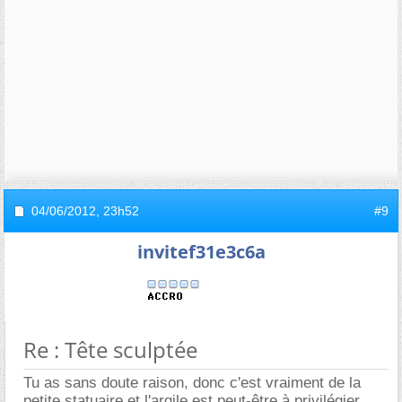
04/06/2012,
23h52
#9
invitef31e3c6a
Re : Tête sculptée
Tu as sans doute raison, donc c'est vraiment de la
petite statuaire et l'argile est peut-être à privilégier.