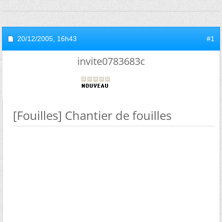
20/12/2005,
16h43
#1
invite0783683c
[Fouilles] Chantier de fouilles