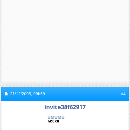
21/12/2005,
09h59
#4
invite38f62917