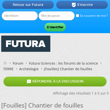
Retour sur Futura
S'inscrire

Se souvenir de moi ?
Forum
Futura-Sciences : les forums de la science
TERRE
Archéologie
[Fouilles] Chantier de fouilles

RÉPONDRE À LA DISCUSSION
Affichage des résultats 1 à 5 sur 5
[Fouilles] Chantier de fouilles