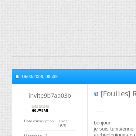
19/03/2006,
09h39
[Fouilles]
invite9b7aa03b
------
Date d'inscription
janvier
bonjour
1970
je suis tunisienne,
archéologiques ou
Messages
3