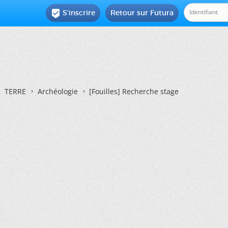
S'inscrire
Retour sur Futura

TERRE
Archéologie
[Fouilles] Recherche stage