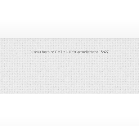
Fuseau horaire GMT +1. Il est actuellement
15h27
.
-
Futura
-
Archives
-
Conso
-