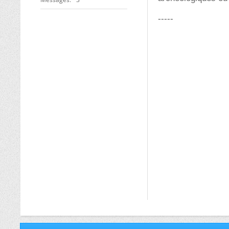
-----