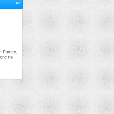
#2
en France,
 donc ne