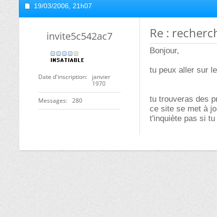
19/03/2006,
21h07
Re : recherc
invite5c542ac7
Bonjour,
tu peux aller sur l
Date d'inscription
janvier
1970
tu trouveras des p
Messages
280
ce site se met à jo
t'inquiète pas si 