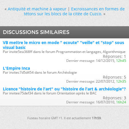
«
Antiquité et machine à vapeur
|
Excroissances en formes de
tétons sur les blocs de la citée de Cuzco.
»
DISCUSSIONS SIMILAIRES
VB mettre le micro en mode " ecoute" "veille" et "stop" sous
visual basic
Par invite5ea368ff dans le forum Programmation et langages, Algorithmique
Réponses:
1
Dernier message:
14/12/2015,
12h45
L'Empire Inca
Par invitec7d5d454 dans le forum Archéologie
Réponses:
5
Dernier message:
22/07/2012,
12h35
Licence "histoire de l'art" ou "histoire de l'art & archéologie"?
Par invitee75def34 dans le forum Orientation après le BAC
Réponses:
3
Dernier message:
16/07/2010,
16h24
Fuseau horaire GMT +1. Il est actuellement
17h59
.