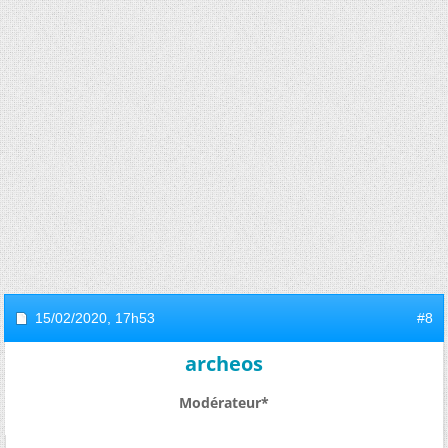
15/02/2020,
17h53
#8
archeos
Modérateur*