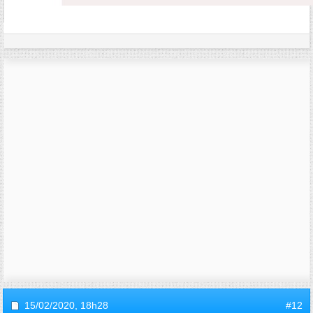
15/02/2020,
18h28
#12