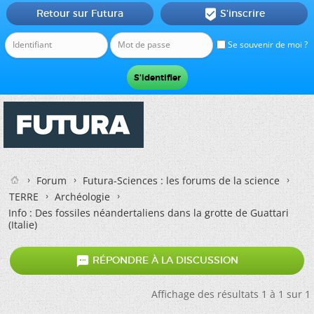
Retour sur Futura
S'inscrire

Se souvenir de moi ?
Forum
Futura-Sciences : les forums de la science
TERRE
Archéologie
Info : Des fossiles néandertaliens dans la grotte de Guattari
(Italie)

RÉPONDRE À LA DISCUSSION
Affichage des résultats 1 à 1 sur 1