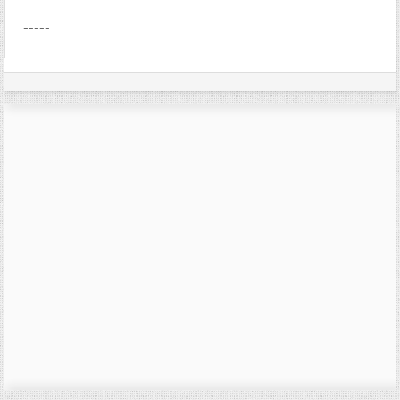
-----