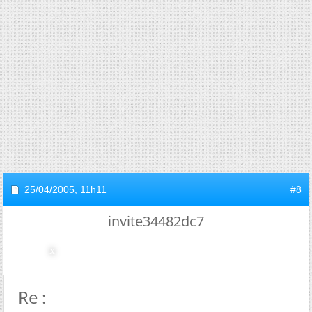
25/04/2005,
11h11
#8
invite34482dc7
Re : Ethique et clonage