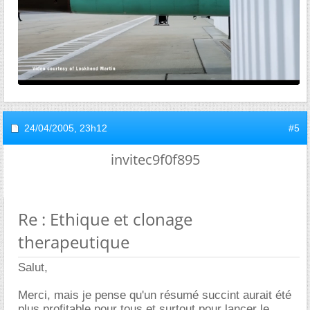
24/04/2005,
23h12
#5
invitec9f0f895
Re : Ethique et clonage
therapeutique
Salut,
Merci, mais je pense qu'un résumé succint aurait été
plus profitable pour tous et surtout pour lancer le