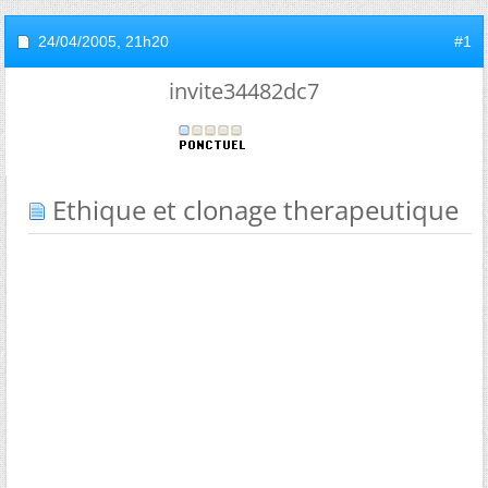
24/04/2005,
21h20
#1
invite34482dc7
Ethique et clonage therapeutique