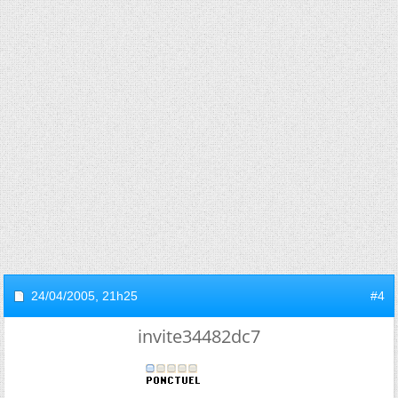
24/04/2005,
21h25
#4
invite34482dc7