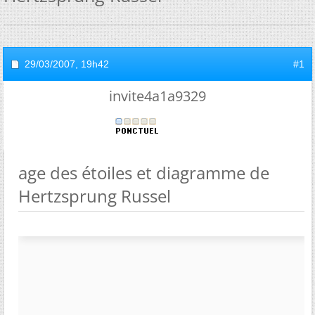
29/03/2007,
19h42
#1
invite4a1a9329
age des étoiles et diagramme de
Hertzsprung Russel