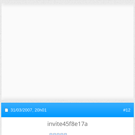
31/03/2007,
20h01
#12
invite45f8e17a