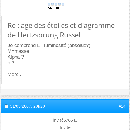
Re : age des étoiles et diagramme
de Hertzsprung Russel
Je comprend L= luminosité (absolue?)
M=masse
Alpha ?
n ?
Merci.
31/03/2007,
20h20
#14
invité576543
Invité