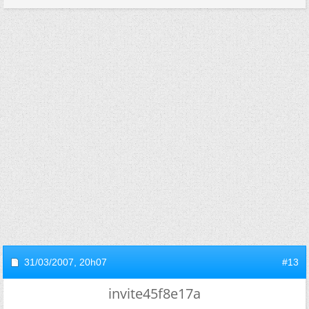
31/03/2007,
20h07
#13
invite45f8e17a