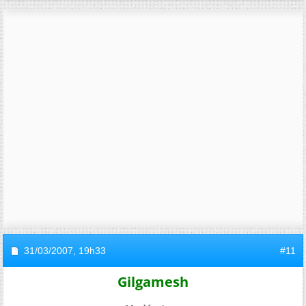
31/03/2007,
19h33
#11
Gilgamesh