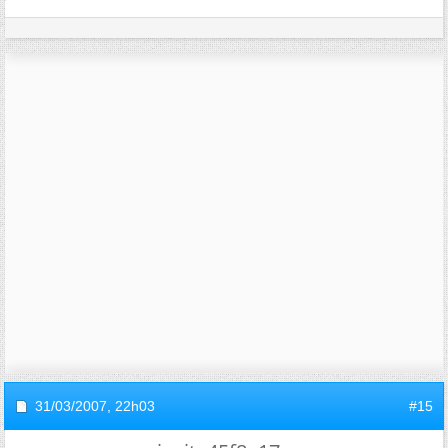
31/03/2007,
22h03
#15