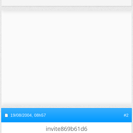
19/08/2004,
08h57
#2
invite869b61d6