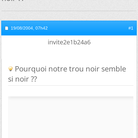
19/08/2004,
07h42
#1
invite2e1b24a6
Pourquoi notre trou noir semble
si noir ??