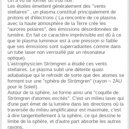
On a vu se former un trou noir:
Les étoiles émettent généralement des "vents
stellaires" , un plasma constitué principalement de
protons et d'électrons ( La rencontre de ce plasma
avec la haute atmosphère de la Terre crée les
"aurores polaires", des émissions désordonnées de
lumière. En fait ce caractère imprévisible est dû à ce
que le plasma lumineux est à une pression si faible
que ses émissions sont superradiantes comme dans
un tube laser non verrouillé par un résonateur
optique).
L'astrophysicien Strömgren a étudié ces vents
stellaires. Le plasma subit une détente quasi
adiabatique qui le refroidit de sorte que des atomes se
forment sur une "sphère de Strömgren" (rayon ~ 2AU
pour le Soleil).
Autour de la sphère, se forme ainsi une "coquille de
Strömgren d'atomes excités". C'est un milieu laser qui
d'une part émet de la lumière dans les directions où la
traversée du milieu amplificateur est maximale, c'est
à dire tangentiellement à la sphère, ce qui dessine le
limbe de la sphère, et d'autre part absorbe les autres
rayons.