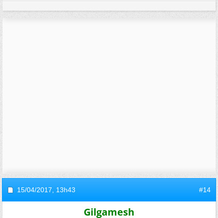
15/04/2017,
13h43
#14
Gilgamesh