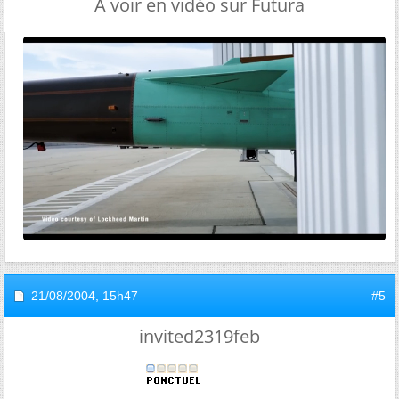
A voir en vidéo sur Futura
21/08/2004,
15h47
#5
invited2319feb