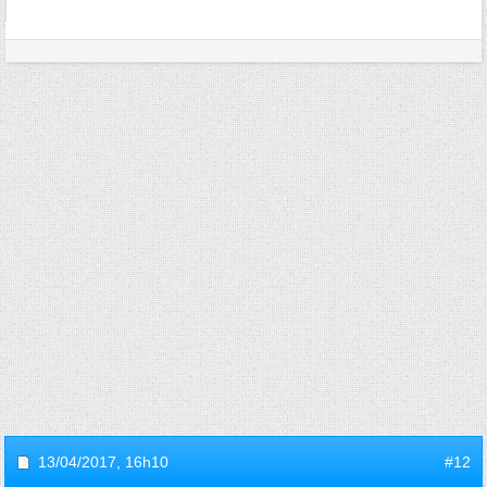
13/04/2017,
16h10
#12