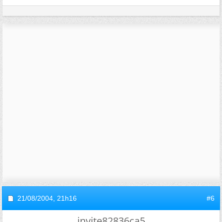
21/08/2004,
21h16
#6
invite82836ca5