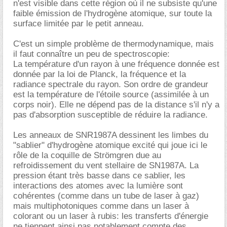
n'est visible dans cette région où il ne subsiste qu'une
faible émission de l'hydrogène atomique, sur toute la
surface limitée par le petit anneau.
C'est un simple problème de thermodynamique, mais
il faut connaître un peu de spectroscopie:
La température d'un rayon à une fréquence donnée est
donnée par la loi de Planck, la fréquence et la
radiance spectrale du rayon. Son ordre de grandeur
est la température de l'étoile source (assimilée à un
corps noir). Elle ne dépend pas de la distance s'il n'y a
pas d'absorption susceptible de réduire la radiance.
Les anneaux de SNR1987A dessinent les limbes du
"sablier" d'hydrogène atomique excité qui joue ici le
rôle de la coquille de Strömgren due au
refroidissement du vent stellaire de SN1987A. La
pression étant très basse dans ce sablier, les
interactions des atomes avec la lumière sont
cohérentes (comme dans un tube de laser à gaz)
mais multiphotoniques comme dans un laser à
colorant ou un laser à rubis: les transferts d'énergie
ne tiennent ainsi pas notablement compte des