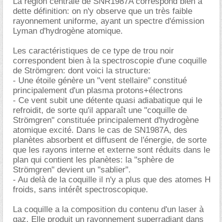
La région centrale de SNR1987A correspond bien à
dette définition: on n'y observe que un très faible
rayonnement uniforme, ayant un spectre d'émission
Lyman d'hydrogène atomique.
Les caractéristiques de ce type de trou noir
correspondent bien à la spectroscopie d'une coquille
de Strömgren: dont voici la structure:
- Une étoile génère un "vent stellaire" constitué
principalement d'un plasma protons+électrons
- Ce vent subit une détente quasi adiabatique qui le
refroidit, de sorte qu'il apparaît une "coquille de
Strömgren" constituée principalement d'hydrogène
atomique excité. Dans le cas de SN1987A, des
planètes absorbent et diffusent de l'énergie, de sorte
que les rayons interne et externe sont réduits dans le
plan qui contient les planètes: la "sphère de
Strömgren" devient un "sablier".
- Au delà de la coquille il n'y a plus que des atomes H
froids, sans intérêt spectroscopique.
La coquille a la composition du contenu d'un laser à
gaz. Elle produit un rayonnement superradiant dans