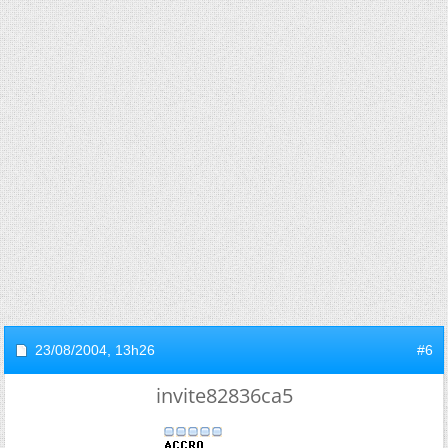
23/08/2004,
13h26
#6
invite82836ca5