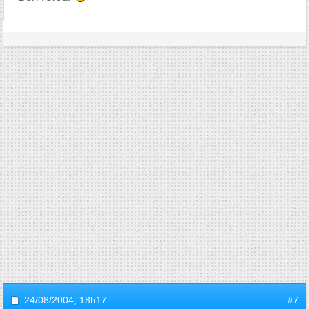
24/08/2004,
18h17
#7