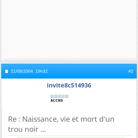
21/08/2004,
19h32
#2
invite8c514936
Re : Naissance, vie et mort d'un
trou noir ...