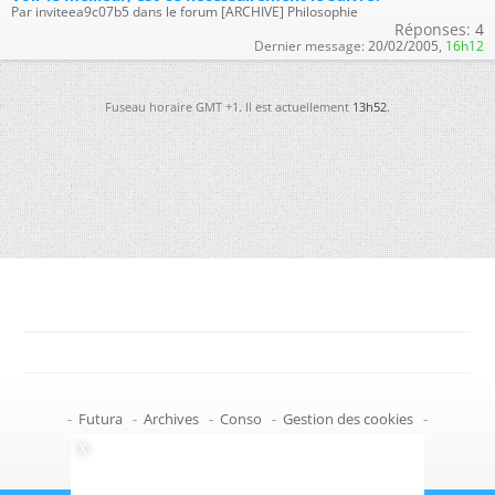
Par inviteea9c07b5 dans le forum [ARCHIVE] Philosophie
Réponses:
4
Dernier message:
20/02/2005,
16h12
Fuseau horaire GMT +1. Il est actuellement
13h52
.
-
Futura
-
Archives
-
Conso
-
Gestion des cookies
-
Politique de confidentialité
-
Haut de page