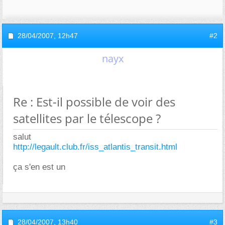
28/04/2007,
12h47
#2
nayx
Re : Est-il possible de voir des
satellites par le télescope ?
salut
http://legault.club.fr/iss_atlantis_transit.html
ça s'en est un
28/04/2007,
13h40
#3