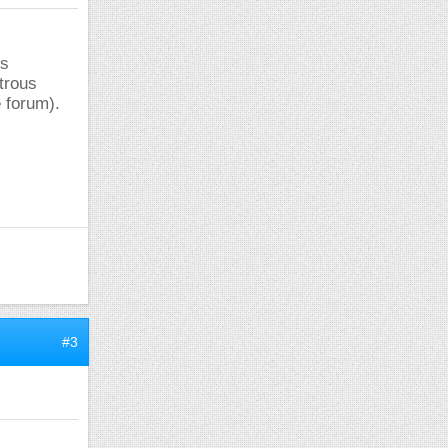
ps
trous
e forum).
#3