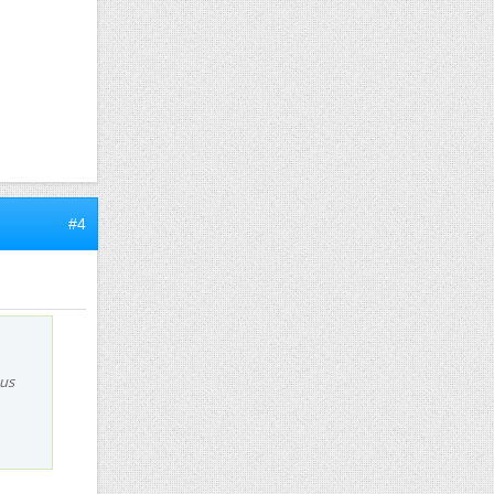
#4
ous