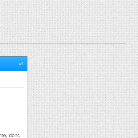
#1
nte, donc