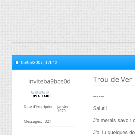
05/05/2007,
17h42
Trou de Ver
inviteba9bce0d
------
Date d'inscription
janvier
Salut !
1970
J'aimerais savoir 
Messages
321
J'ai lu quelques do