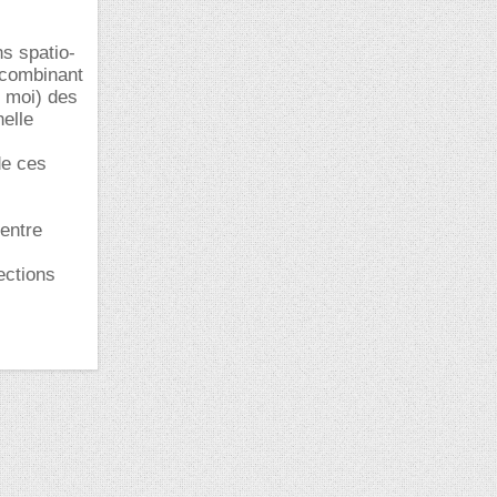
s spatio-
 combinant
r moi) des
helle
de ces
centre
ections