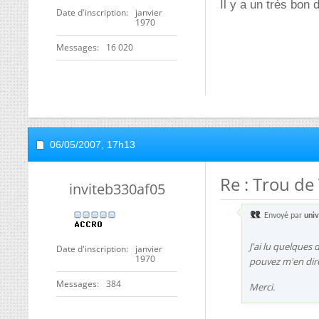
Il y a un très bon 
Date d'inscription
janvier
1970
Messages
16 020
06/05/2007,
17h13
Re : Trou de
inviteb330af05
Envoyé par
univ
J'ai lu quelques 
Date d'inscription
janvier
1970
pouvez m'en dir
Messages
384
Merci.