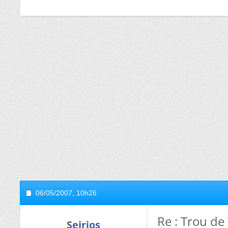
06/05/2007,
10h26
Re : Trou de
Seirios