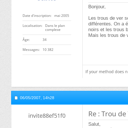
Bonjour,
Date d'inscription
mai 2005
Les trous de ver s
différentes. On a 
Localisation
Dans le plan
noirs et les trous 
complexe
Mais les trous de 
ge
34
Messages
10 382
If your method does n
06/05/2007,
14h28
Re : Trou de
invite88ef51f0
Salut,