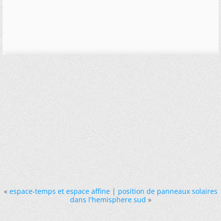
«
espace-temps et espace affine
|
position de panneaux solaires
dans l'hemisphere sud
»