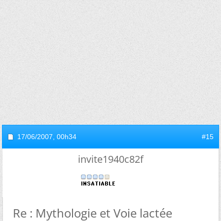
17/06/2007,
00h34
#15
invite1940c82f
Re : Mythologie et Voie lactée