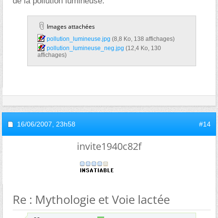
de la pollution lumineuse:
Images attachées
pollution_lumineuse.jpg‎
(8,8 Ko, 138 affichages)
pollution_lumineuse_neg.jpg‎
(12,4 Ko, 130
affichages)
16/06/2007,
23h58
#14
invite1940c82f
Re : Mythologie et Voie lactée