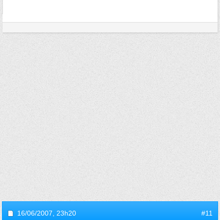
16/06/2007,
23h20
#11