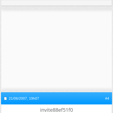
21/06/2007,
19h07
#4
invite88ef51f0