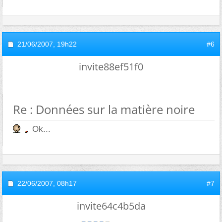
21/06/2007,
19h22
#6
invite88ef51f0
Re : Données sur la matière noire
Ok...
22/06/2007,
08h17
#7
invite64c4b5da