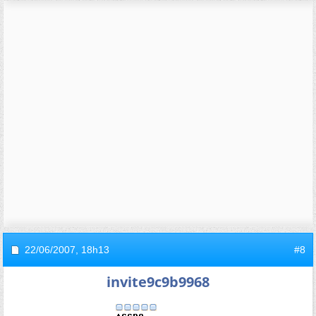
22/06/2007,
18h13
#8
invite9c9b9968