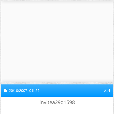
20/10/2007,
01h29
#14
invitea29d1598