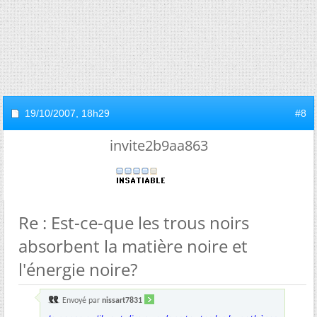
19/10/2007,
18h29
#8
invite2b9aa863
Re : Est-ce-que les trous noirs
absorbent la matière noire et
l'énergie noire?
Envoyé par
nissart7831