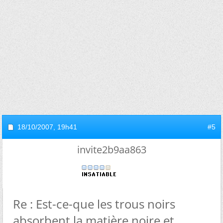
18/10/2007,
19h41
#5
invite2b9aa863
Re : Est-ce-que les trous noirs
absorbent la matière noire et