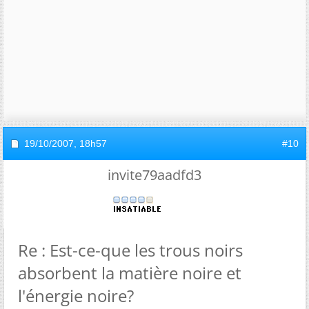
19/10/2007,
18h57
#10
invite79aadfd3
Re : Est-ce-que les trous noirs
absorbent la matière noire et
l'énergie noire?