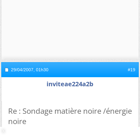
29/04/2007,
01h30
#19
inviteae224a2b
Re : Sondage matière noire /énergie
noire
Je suis tout à fait du même avis que toi Rincevent,
cependant d'autres ne le sont pas et je ne voit pas