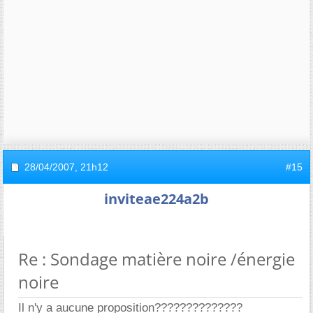
28/04/2007,
21h12
#15
inviteae224a2b
Re : Sondage matière noire /énergie
noire
Il n'y a aucune proposition??????????????