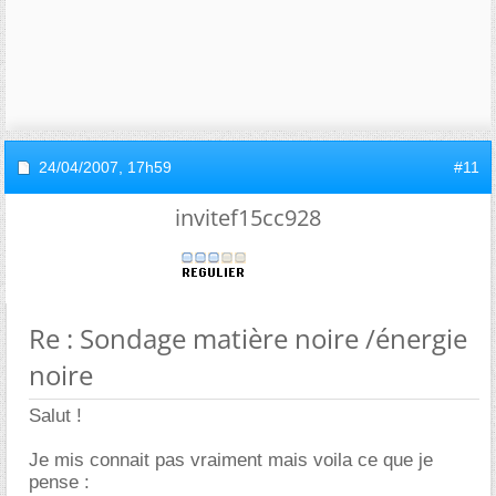
24/04/2007,
17h59
#11
invitef15cc928
Re : Sondage matière noire /énergie
noire
Salut !
Je mis connait pas vraiment mais voila ce que je
pense :