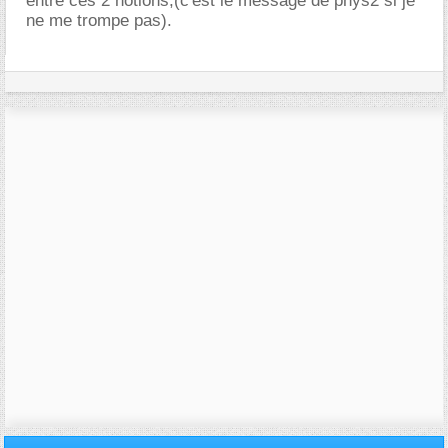
entre ces 2 notions,(c'est le message de phys2 si je
ne me trompe pas).