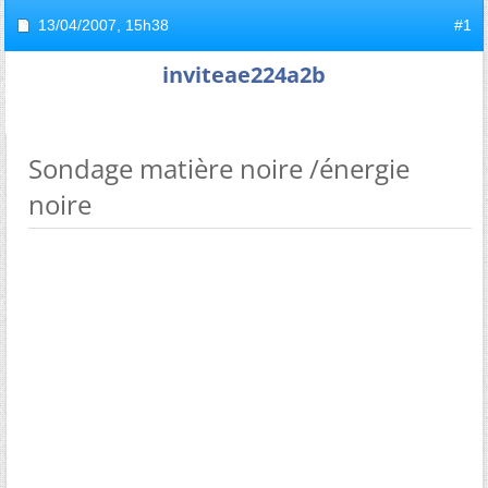
13/04/2007,
15h38
#1
inviteae224a2b
Sondage matière noire /énergie
noire