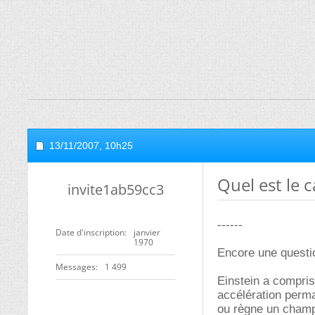
13/11/2007,
10h25
Quel est le c
invite1ab59cc3
------
Date d'inscription
janvier
1970
Encore une questio
Messages
1 499
Einstein a compris
accélération perm
ou règne un champ 