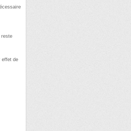
nécessaire
 reste
 effet de