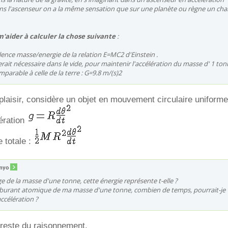
s l'ascenseur on a la même sensation que sur une planète ou règne un ch
'aider à calculer la chose suivante
:
lence masse/energie de la relation E=MC2 d'Einstein .
erait nécessaire dans le vide, pour maintenir l'accélération du masse d' 1 ton
mparable à celle de la terre : G=9.8 m/(s)2
 plaisir, considère un objet en mouvement circulaire uniforme
ération
e totale :
myo
 de la masse d'une tonne, cette énergie représente t-elle ?
arburant atomique de ma masse d'une tonne, combien de temps, pourrait-je
ccélération ?
e reste du raisonnement.