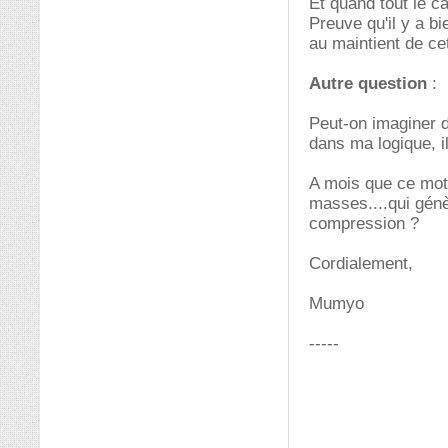
Et quand tout le ca
Preuve qu'il y a bi
au maintient de cet
Autre question
:
Peut-on imaginer d
dans ma logique, il
A mois que ce mote
masses....qui génè
compression ?
Cordialement,
Mumyo
-----