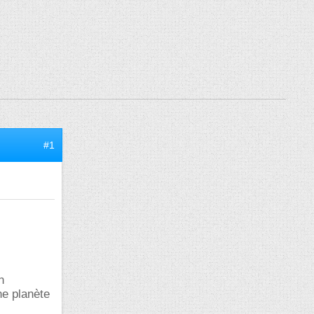
#1
n
ne planète