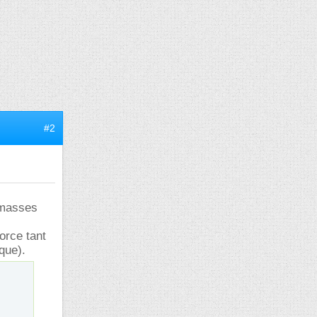
#2
x masses
orce tant
ique).