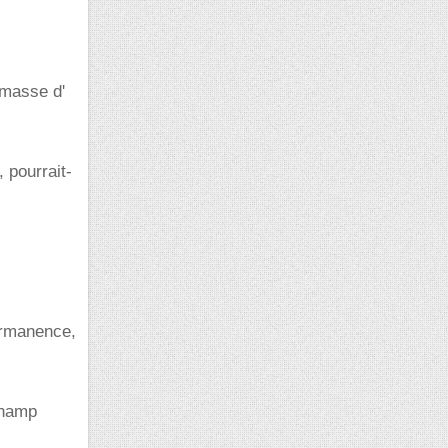
 masse d'
 pourrait-
rmanence,
 champ