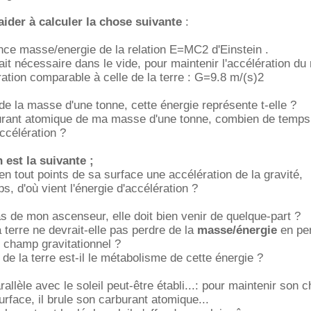
ider à calculer la chose suivante
:
nce masse/energie de la relation E=MC2 d'Einstein .
ait nécessaire dans le vide, pour maintenir l'accélération du
ration comparable à celle de la terre : G=9.8 m/(s)2
e la masse d'une tonne, cette énergie représente t-elle ?
burant atomique de ma masse d'une tonne, combien de temps,
ccélération ?
 est la suivante ;
 en tout points de sa surface une accélération de la gravité,
, d'où vient l'énergie d'accélération ?
 de mon ascenseur, elle doit bien venir de quelque-part ?
 terre ne devrait-elle pas perdre de la
masse/énergie
en pe
 champ gravitationnel ?
de la terre est-il le métabolisme de cette énergie ?
allèle avec le soleil peut-être établi...: pour maintenir son
urface, il brule son carburant atomique...