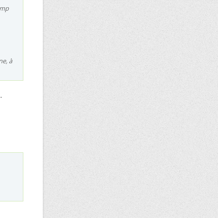
amp
ne, à
.