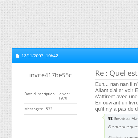
13/11/2007,
10h42
Re : Quel est
invite417be55c
Euh... nan nan il n
Allant d'aller voir
Date d'inscription
janvier
s'attirent avec une
1970
En ouvrant un livr
qu'il n'y a pas de 
Messages
532
Envoyé par
Mu
Encore une quest
Einstein a compr