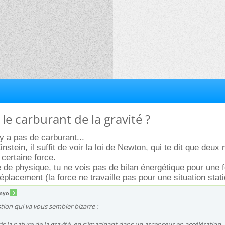
 le carburant de la gravité ?
'y a pas de carburant...
 Einstein, il suffit de voir la loi de Newton, qui te dit que deu
 certaine force.
e de physique, tu ne vois pas de bilan énergétique pour une f
déplacement (la force ne travaille pas pour une situation stat
myo
ion qui va vous sembler bizarre :
is la nature de la gravité, en s'imaginant dans un ascenseur en accélération