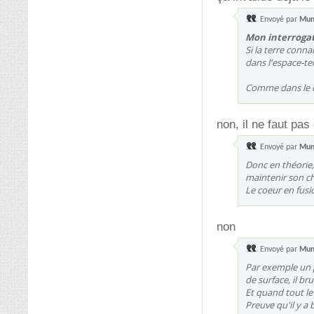
Envoyé par
Mu
Mon interrogati
Si la terre conna
dans l'espace-tem
Comme dans le ca
non, il ne faut pas
Envoyé par
Mu
Donc en théorie, 
maintenir son c
Le coeur en fusio
non
Envoyé par
Mu
Par exemple un pa
de surface, il br
Et quand tout le 
Preuve qu'il y a