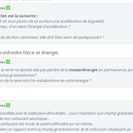
myo
on est la suivante ;
it en tout points de sa surface une accélération de la gravité,
ps, d'où vient l'énergie d'accélération ?
s de mon ascenseur, elle doit bien venir de quelque-part ?
 confondre force et énergie.
myo
la terre ne devrait-elle pas perdre de la
masse/énergie
en permanence, po
hamp gravitationnel ?
n de la terre est-il le métabolisme de cette énergie ?
myo
rallèle avec le soleil peut-être établi...: pour maintenir son champ gravitat
ule son carburant atomique...
carburant est brulé, le soleil s'effondre sur lui même...
 bien un rapport entre la champ gravitationnel, et le carburant nécessaire au