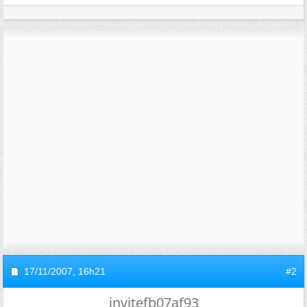
17/11/2007,
16h21
#2
invitefb07af93