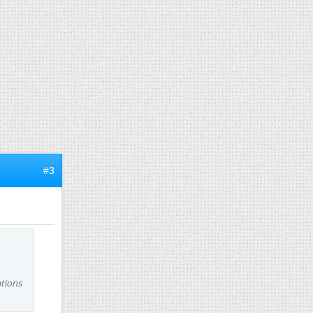
#3
ations