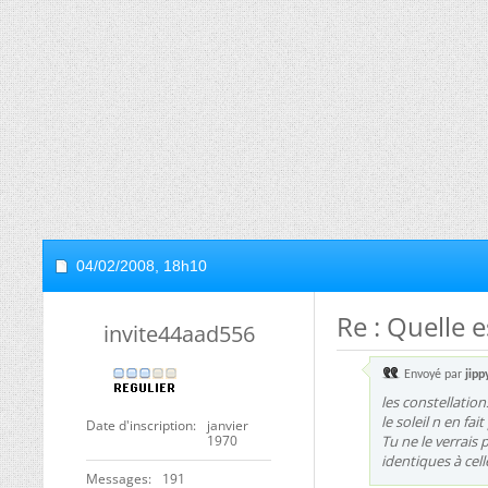
04/02/2008,
18h10
Re : Quelle e
invite44aad556
Envoyé par
jipp
les constellations
le soleil n en fait
Date d'inscription
janvier
1970
Tu ne le verrais 
identiques à celle
Messages
191