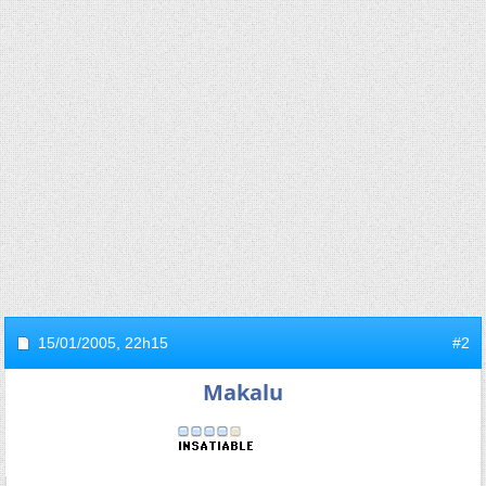
15/01/2005,
22h15
#2
Makalu