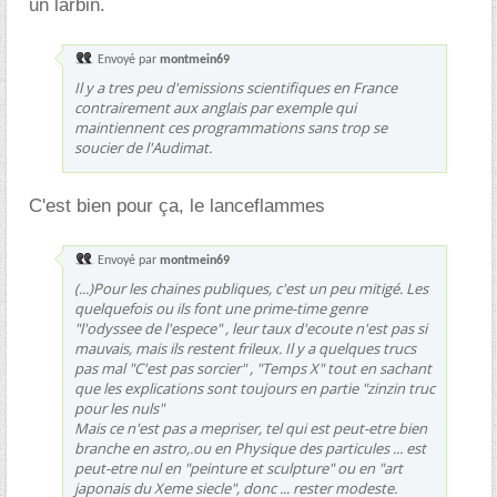
un larbin.
Envoyé par
montmein69
Il y a tres peu d'emissions scientifiques en France
contrairement aux anglais par exemple qui
maintiennent ces programmations sans trop se
soucier de l'Audimat.
C'est bien pour ça, le lanceflammes
Envoyé par
montmein69
(...)Pour les chaines publiques, c'est un peu mitigé. Les
quelquefois ou ils font une prime-time genre
"l'odyssee de l'espece" , leur taux d'ecoute n'est pas si
mauvais, mais ils restent frileux. Il y a quelques trucs
pas mal "C'est pas sorcier" , "Temps X" tout en sachant
que les explications sont toujours en partie "zinzin truc
pour les nuls"
Mais ce n'est pas a mepriser, tel qui est peut-etre bien
branche en astro,.ou en Physique des particules ... est
peut-etre nul en "peinture et sculpture" ou en "art
japonais du Xeme siecle", donc ... rester modeste.