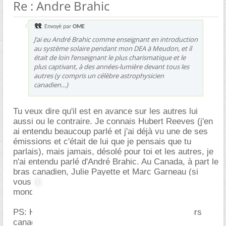
Re : Andre Brahic
Envoyé par
OME
J’ai eu André Brahic comme enseignant en introduction
au système solaire pendant mon DEA à Meudon, et íl
était de loin l’enseignant le plus charismatique et le
plus captivant, à des années-lumière devant tous les
autres (y compris un célèbre astrophysicien
canadien…)
Tu veux dire qu'il est en avance sur les autres lui
aussi ou le contraire. Je connais Hubert Reeves (j'en
ai entendu beaucoup parlé et j'ai déjà vu une de ses
émissions et c'était de lui que je pensais que tu
parlais), mais jamais, désolé pour toi et les autres, je
n'ai entendu parlé d'André Brahic. Au Canada, à part le
bras canadien, Julie Payette et Marc Garneau (si
vous les connaisez) on est pas une puissance
mondiale en astronomie et ce qui en suit.
PS: Hubert Reeves est un exemple pour plusieurs
canadiens français dans le domaine spatial.