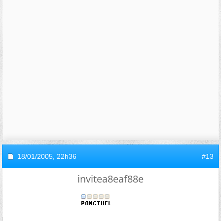
18/01/2005,
22h36
#13
invitea8eaf88e