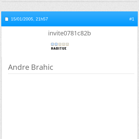
15/01/2005,
21h57
#1
invite0781c82b
Andre Brahic