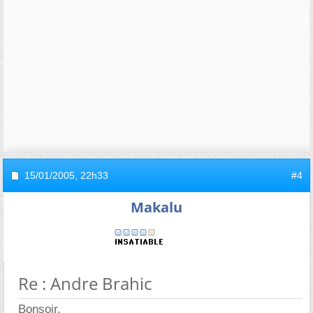
15/01/2005,
22h33
#4
Makalu
Re : Andre Brahic
Bonsoir,