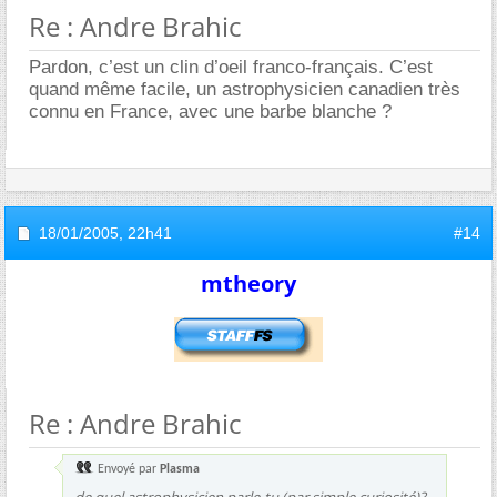
Re : Andre Brahic
Pardon, c’est un clin d’oeil franco-français. C’est
quand même facile, un astrophysicien canadien très
connu en France, avec une barbe blanche ?
18/01/2005,
22h41
#14
mtheory
Re : Andre Brahic
Envoyé par
Plasma
de quel astrophysicien parle-tu (par simple curiosité)?