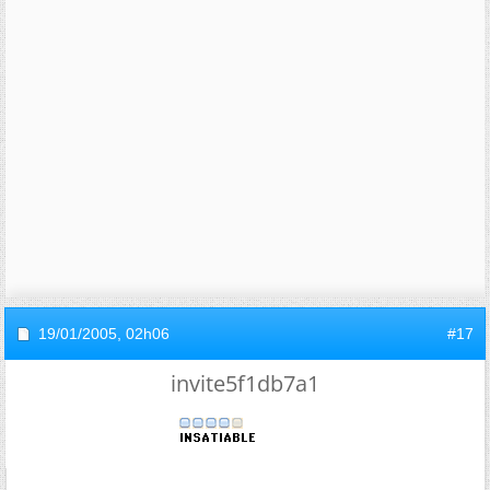
19/01/2005,
02h06
#17
invite5f1db7a1