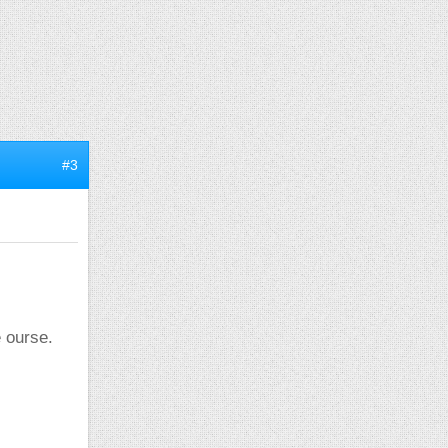
#3
e ourse.