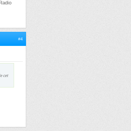
 Radio
#4
e cet