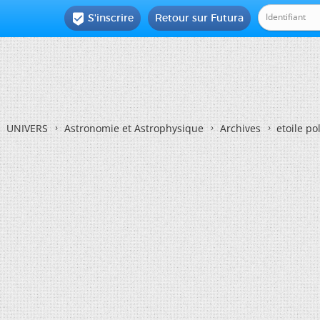
S'inscrire
Retour sur Futura

UNIVERS
Astronomie et Astrophysique
Archives
etoile po