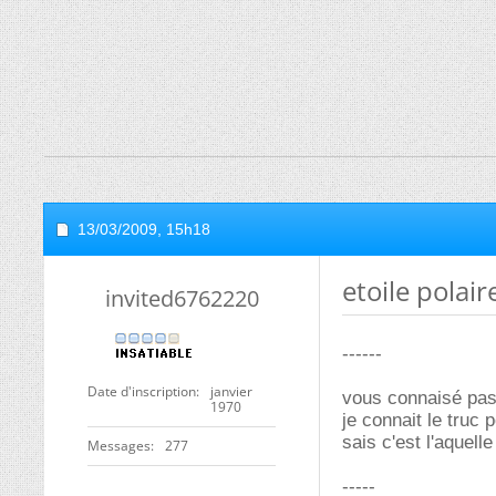
13/03/2009,
15h18
etoile polair
invited6762220
------
Date d'inscription
janvier
vous connaisé pas 
1970
je connait le truc 
sais c'est l'aquelle
Messages
277
-----