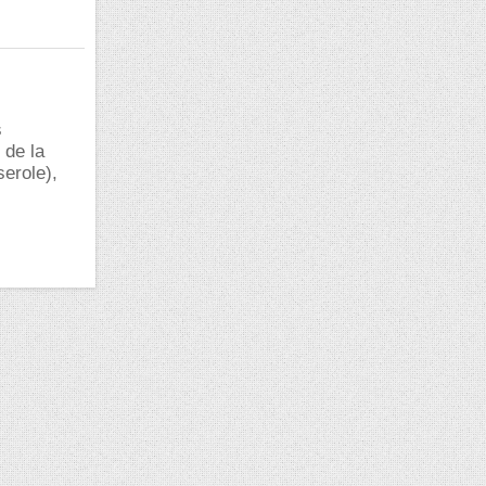
s
 de la
serole),