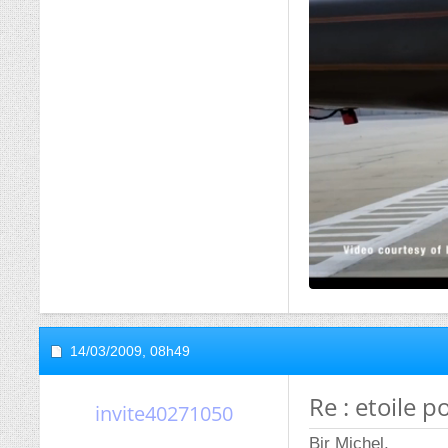
14/03/2009,
08h49
Re : etoile p
invite40271050
Bjr Michel,