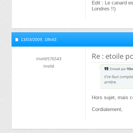
Edit : Le canard 
Londres !!)
13/03/2009,
18h43
Re : etoile p
invité576543
Invité
Envoyé par
f6b
Il te faut compte
arriére.
Hors sujet, mais ce
Cordialement,