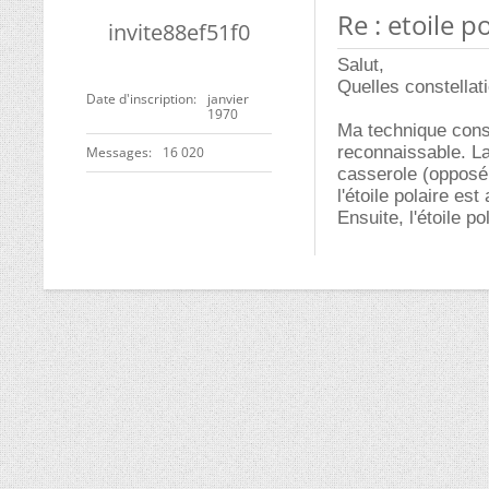
Re : etoile p
invite88ef51f0
Salut,
Quelles constellat
Date d'inscription
janvier
1970
Ma technique consi
reconnaissable. L
Messages
16 020
casserole (opposé 
l'étoile polaire est
Ensuite, l'étoile p