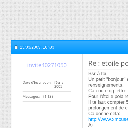
13/03/2009,
18h33
Re : etoile p
invite40271050
Bsr à toi,
Un petit "bonjour"
Date d'inscription
février
renseignements.
2005
Ca coute qq lettre
Pour l'étoile polai
Messages
71 138
Il te faut compter 
prolongement de ce
Ca donne cela:
http://www.xmous
A+