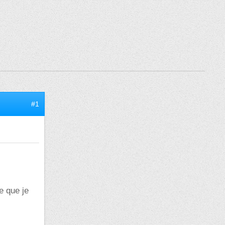
#1
e que je