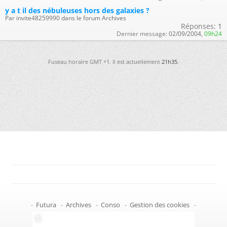
y a t il des nébuleuses hors des galaxies ?
Par invite48259990 dans le forum Archives
Réponses:
1
Dernier message:
02/09/2004,
09h24
Fuseau horaire GMT +1. Il est actuellement
21h35
.
-
Futura
-
Archives
-
Conso
-
Gestion des cookies
-
Politique de confidentialité
-
Haut de page