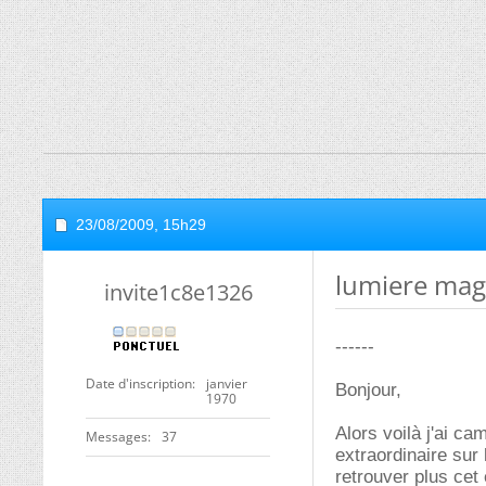
23/08/2009,
15h29
lumiere mag
invite1c8e1326
------
Date d'inscription
janvier
Bonjour,
1970
Alors voilà j'ai ca
Messages
37
extraordinaire sur 
retrouver plus cet 