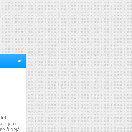
#1
let
ain je ne
ène à déjà