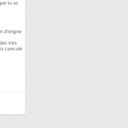
que tu as
t d'origine
ées très
la canicule