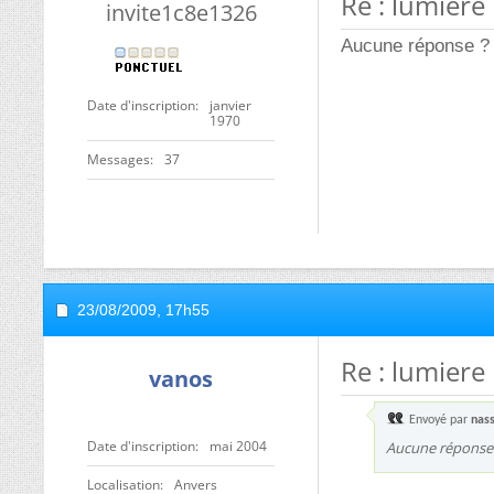
Re : lumiere
invite1c8e1326
Aucune réponse ?
Date d'inscription
janvier
1970
Messages
37
23/08/2009,
17h55
Re : lumiere
vanos
Envoyé par
nas
Date d'inscription
mai 2004
Aucune réponse
Localisation
Anvers