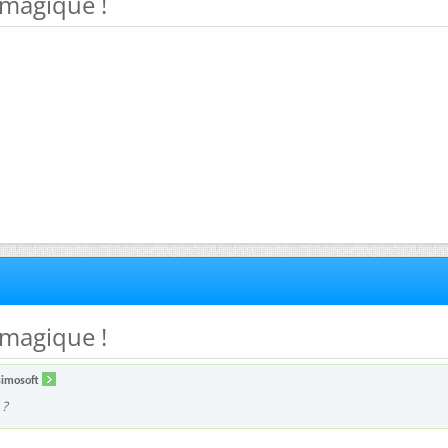
 magique !
 magique !
simosoft
 ?