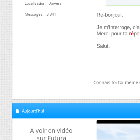
Localisation
Anvers
Messages
3 341
Re-bonjour,
Je m'interroge, c'
Merci pour ta r
po
é
Salut.
Connais toi toi-même 
Aujourd'hui
A voir en vidéo
sur Futura