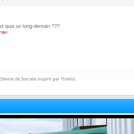
est quoi un long-demain ???
n
e
s
(Devise de Socrate inspiré par Thalès)