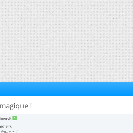
 magique !
simosoft
demain.
aiponces !