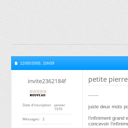
12/05/2005,
10h09
petite pierre
invite2362184f
------
Date d'inscription
janvier
juste deux mots pou
1970
l'infiniment grand 
Messages
2
concevoir l'infinim