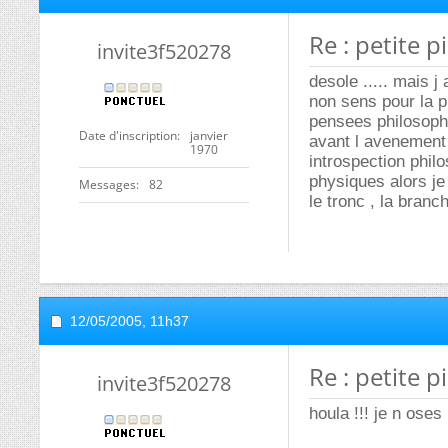
Re : petite p
invite3f520278
desole ..... mais j
non sens pour la p
pensees philosophi
Date d'inscription
janvier
avant l avenement
1970
introspection phil
physiques alors je
Messages
82
le tronc , la branch
12/05/2005,
11h37
Re : petite p
invite3f520278
houla !!! je n oses