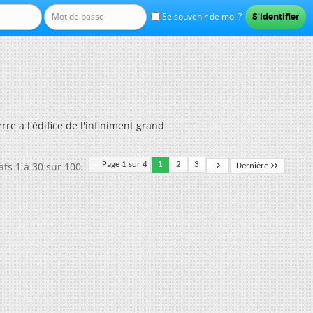
Se souvenir de moi ?
erre a l'édifice de l'infiniment grand
ats 1 à 30 sur 100
Page 1 sur 4
1
2
3
Dernière