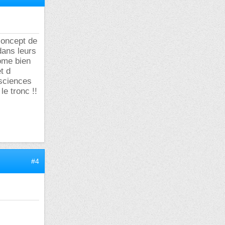
 concept de
dans leurs
tome bien
t d
 sciences
le tronc !!
#4