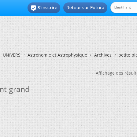
S'inscrire
Retour sur Futura

UNIVERS
Astronomie et Astrophysique
Archives
petite pi
Affichage des résult
ment grand