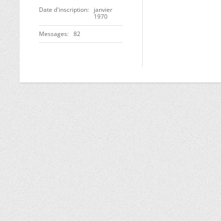
Date d'inscription
janvier
1970
Messages
82