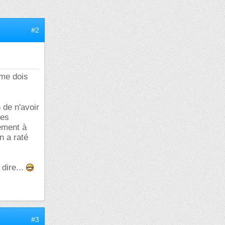
#2
 me dois
 de n'avoir
ces
sément à
n a raté
dire...
#3