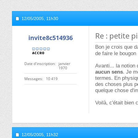
12/05/2005,
11h30
Re : petite p
invite8c514936
Bon je crois que da
de faire le bougon
Date d'inscription
janvier
Avanti... la notion
1970
aucun sens
. Je m
termes. En physiqu
Messages
10 419
des choses plus pe
quelque chose d'im
Voilà, c'était bie
12/05/2005,
11h32