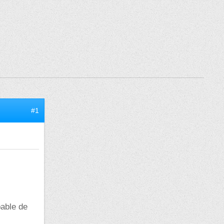
#1
pable de