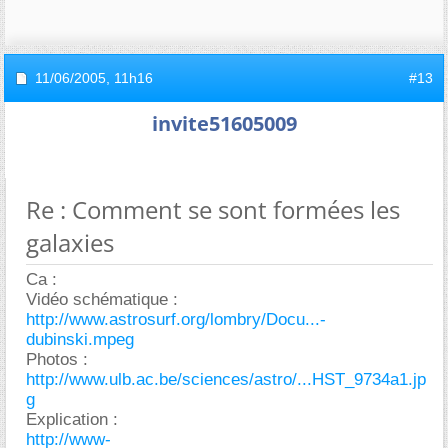
11/06/2005,
11h16
#13
invite51605009
Re : Comment se sont formées les
galaxies
Ca :
Vidéo schématique :
http://www.astrosurf.org/lombry/Docu...-
dubinski.mpeg
Photos :
http://www.ulb.ac.be/sciences/astro/...HST_9734a1.jp
g
Explication :
http://www-