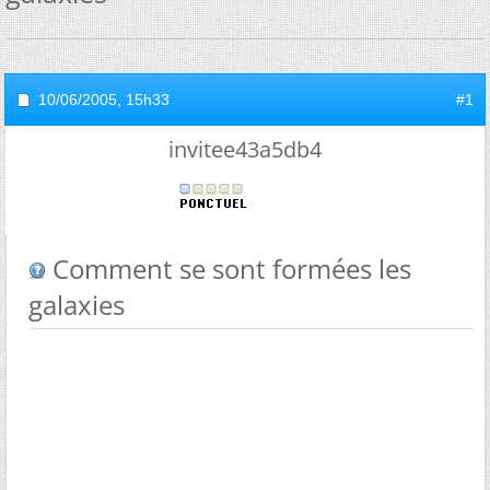
10/06/2005,
15h33
#1
invitee43a5db4
Comment se sont formées les
galaxies