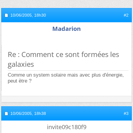
10/06/2005,
18h30
#2
Madarion
Re : Comment ce sont formées les
galaxies
Comme un system solaire mais avec plus d'énergie,
peut ètre ?
10/06/2005,
18h38
#3
invite09c180f9