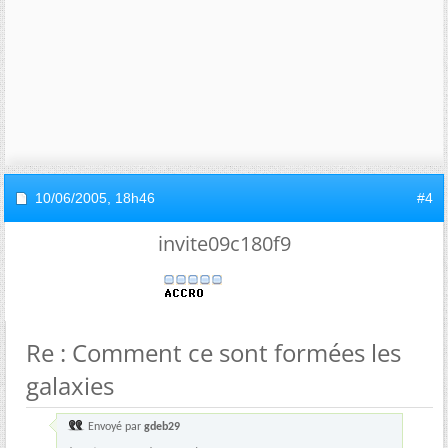
10/06/2005,
18h46
#4
invite09c180f9
Re : Comment ce sont formées les
galaxies
Envoyé par
gdeb29