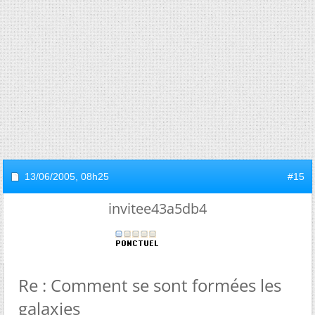
13/06/2005,
08h25
#15
invitee43a5db4
Re : Comment se sont formées les
galaxies