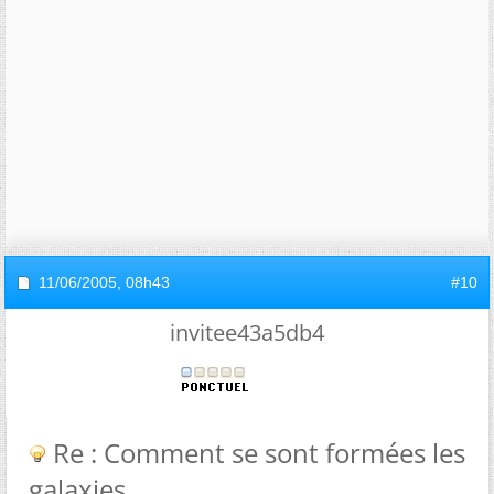
11/06/2005,
08h43
#10
invitee43a5db4
Re : Comment se sont formées les
galaxies