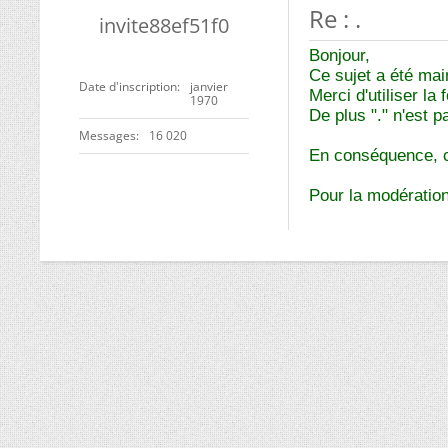
Re : .
invite88ef51f0
Bonjour,
Ce sujet a été ma
Date d'inscription
janvier
Merci d'utiliser la
1970
De plus "." n'est p
Messages
16 020
En conséquence, ce
Pour la modération