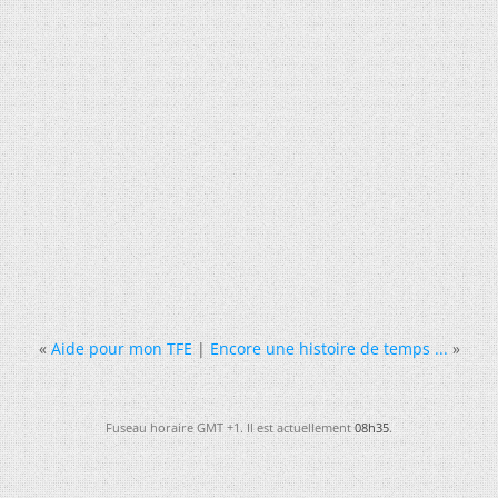
«
Aide pour mon TFE
|
Encore une histoire de temps ...
»
Fuseau horaire GMT +1. Il est actuellement
08h35
.