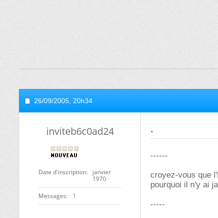
26/09/2005,
20h34
.
inviteb6c0ad24
------
Date d'inscription
janvier
croyez-vous que l'
1970
pourquoi il n'y ai 
Messages
1
-----