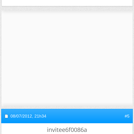
08/07/2012,
21h34
#5
invitee6f0086a