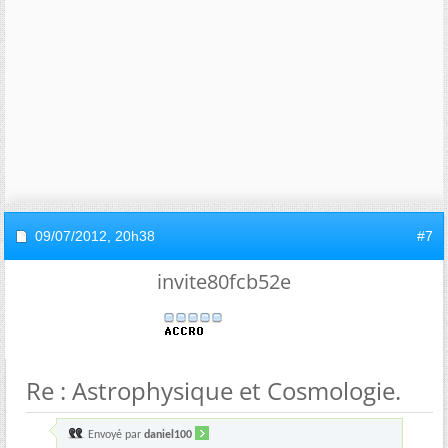
09/07/2012,
20h38
#7
invite80fcb52e
Re : Astrophysique et Cosmologie.
Envoyé par
daniel100