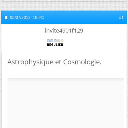
08/07/2012,
18h41
#1
invite4901f129
Astrophysique et Cosmologie.